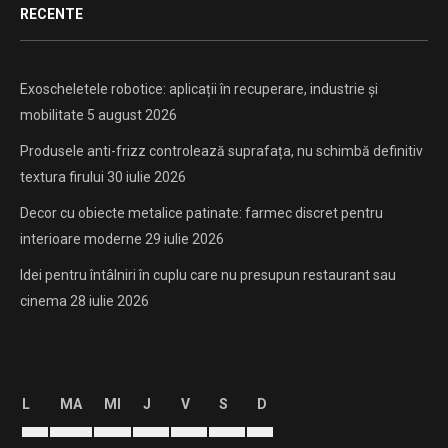
RECENTE
Exoscheletele robotice: aplicații în recuperare, industrie și
mobilitate
5 august 2026
Produsele anti-frizz controlează suprafața, nu schimbă definitiv
textura firului
30 iulie 2026
Decor cu obiecte metalice patinate: farmec discret pentru
interioare moderne
29 iulie 2026
Idei pentru întâlniri în cuplu care nu presupun restaurant sau
cinema
28 iulie 2026
L
MA
MI
J
V
S
D